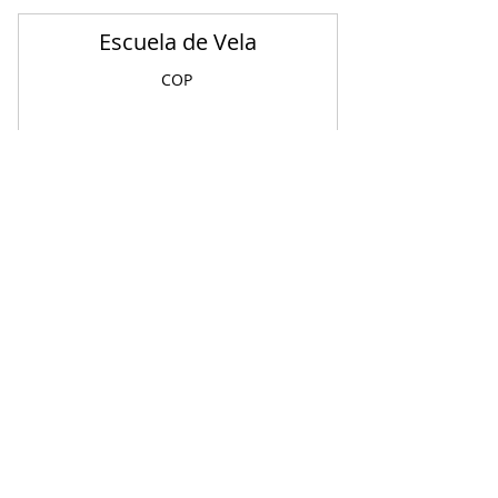
Escuela de Vela
COP
1,250,000
1,250,0
Paquete de 8 Sesiones - Escuela de Vela
Albatros
Valid for one month
Buy Now
GO BACK UP